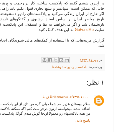
در اپیزود ششم گفتم که پادکست ساختن کار پر زحمت و پرهزینه
جایی که ممکن است اسپانسر و تبلیغ تجاری قبول نکنم باید راهی ب
اگر خارج از ایران زندگی می‌کنید و پادکست‌های رادیو دستنوشته‌ه
تاریخ معاصر ایران بر اساس اسناد آرشیوی و گفتگوهای تاریخ 
تاریخیمان شد و اگر می‌خواهید به بقا و استقلال این پادکست ک
سایت
GoFundMe
به این هدف کمک کنید.
گزارش هزینه‌هایی که با استفاده از کمک‌های مالی شنوندگان انجا
شد.
در
مهر ۲۱, ۱۳۹۷
برچسب‌ها:
پادکست
,
رادیودستنوشته‌ها
۱ نظر:
۵/۱۷/۱۳۹۸ ۱۱:۰۰ ق.ظ.
Unknown
سلام دوستان عزیز. دم شما خیلی گرم من تازه از این پادکست ب
اضافه شده. میخواستم ازتون درخواست کنم اگه ممکنه پادکستها
من همه پادکستهام رو معمولا اونجا گوش میدم. گوگل پادکست با
پاسخ دادن