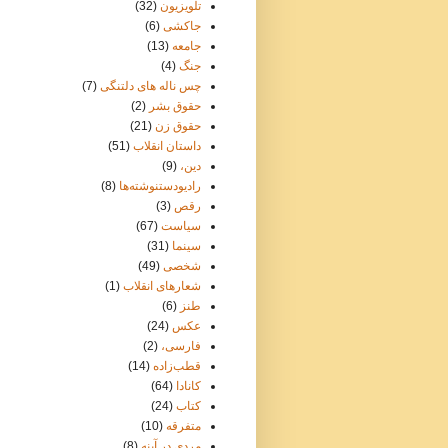
تلویزیون
(32)
جاکشی
(6)
جامعه
(13)
جنگ
(4)
چس ناله های دلتنگی
(7)
حقوق بشر
(2)
حقوق زن
(21)
داستان انقلاب
(51)
دین،
(9)
رادیودستنوشته‌ها
(8)
رقص
(3)
سیاست
(67)
سینما
(31)
شخصی
(49)
شعارهای انقلاب
(1)
طنز
(6)
عکس
(24)
فارسی،
(2)
قطب‌زاده
(14)
کانادا
(64)
کتاب
(24)
متفرقه
(10)
مردی در آینه
(8)