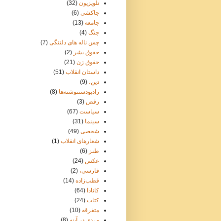
تلویزیون
(32)
جاکشی
(6)
جامعه
(13)
جنگ
(4)
چس ناله های دلتنگی
(7)
حقوق بشر
(2)
حقوق زن
(21)
داستان انقلاب
(51)
دین،
(9)
رادیودستنوشته‌ها
(8)
رقص
(3)
سیاست
(67)
سینما
(31)
شخصی
(49)
شعارهای انقلاب
(1)
طنز
(6)
عکس
(24)
فارسی،
(2)
قطب‌زاده
(14)
کانادا
(64)
کتاب
(24)
متفرقه
(10)
مردی در آینه
(8)