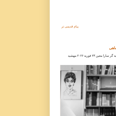
پیام قدیمی تر
شاهی
مصاحبه هفته‌نامه آلمانی دی سایت ( Die Zeit ) با مهشید امیرشاهی مصاحبه گر سارا معین ۲۳ فوریه ۲۰۲۶ مهشید