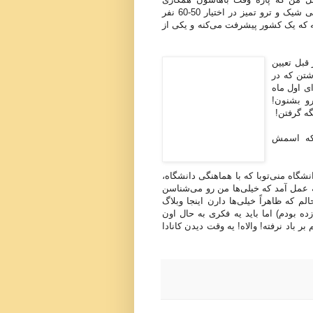
می‌کنند قرار می‌گیره. کلی امکانات به اضافه یک فضای آروم، خیلی شیک و ترو تمیز در اختیار 50-60 نفر
ه که یک کشور پیشرفت می‌کنه و یکی از
قبل تعیین
شتن که در
ای اول ماه
رو بشنون!
گه گرفتن!
 اختصاصی داره که اسمش
شگاه منی‌توبا که با هماهنگی دانشگاه،
ه عمل آمد که خیلی‌ها من رو می‌شناسن
م که ظاهراً خیلی‌ها دارن اینجا وبلاگ
ده بودم) اما باید یه فکری به حال اون
ر باد نرفته! والاه! یه وقت دیدن کانادا