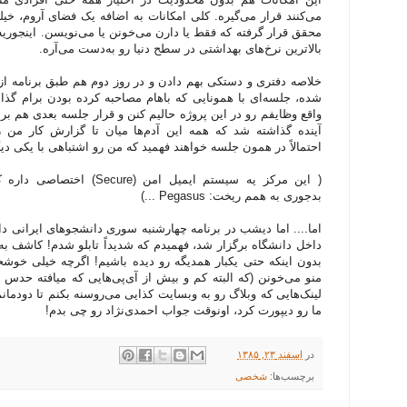
محقق قرار گرفته که فقط یا دارن می‌خونن یا می‌نویسن. اینجوری
بالاترین نرخ‌های بهداشتی در سطح دنیا رو به‌دست می‌آره.
خلاصه دفتری و دستکی بهم دادن و در روز دوم هم طبق برنامه از 
شده، جلسه‌ای با همونایی که باهام مصاحبه کرده بودن برام گذا
واقع وظایفم رو در این پروژه حالیم کنن و قرار جلسه بعدی هم بر
آینده گذاشته شد که همه این آدم‌ها میان تا گزارش کار من 
احتمالاً در همون جلسه خواهند فهمید که من رو اشتباهی با یکی دی
( این مرکز یه سیستم ایمیل امن (Secure)
بدجوری به همم ریخت: Pegasus ...)
اما.... اما دیشب در برنامه چهارشنبه سوری دانشجوهای ایرانی دان
داخل دانشگاه برگزار شد، فهمیدم که شدیداً تابلو شدم! کاشف ب
بدون اینکه حتی یکبار همدیگه رو دیده باشیم! اگرچه خیلی خوشحال
منو می‌خونن (که البته کم و بیش از آی‌پی‌هایی که میافته حدس ز
لینک‌هایی که وبلاگ رو به وبسایت کذایی می‌روسنه بکنم تا دودمانم ب
ما رو دیپورت کرد، اونوقت جواب احمدی‌نژاد رو چی بدم!
در
اسفند ۲۳, ۱۳۸۵
برچسب‌ها:
شخصی