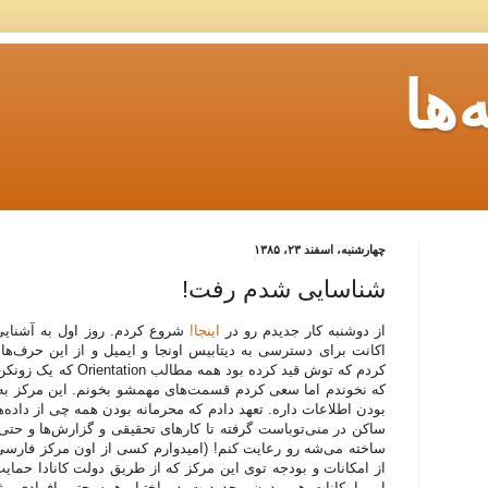
ها
چهارشنبه، اسفند ۲۳، ۱۳۸۵
شناسایی شدم رفت!
از دوشنبه کار جدیدم رو در
اینجا!
شروع کردم. روز اول به آشنایی 
اکانت برای دسترسی به دیتابیس اونجا و ایمیل و از این حرف‌ها
کردم که توش قید کرده بود
که نخوندم اما سعی کردم قسمت‌های مهمشو بخونم. این مرکز به
بودن اطلاعات داره. تعهد دادم که محرمانه بودن همه چی از داده‌ه
ساکن در منی‌توباست گرفته تا کارهای تحقیقی و گزارش‌ها و حتی 
ساخته می‌شه رو رعایت کنم! (امیدوارم کسی از اون مرکز فارسی ن
از امکانات و بودجه توی این مرکز که از طریق دولت کانادا حما
این امکانات هم بدون محدودیت در اختیار همه حتی افرادی م