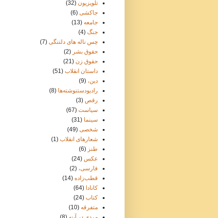
تلویزیون
(32)
جاکشی
(6)
جامعه
(13)
جنگ
(4)
چس ناله های دلتنگی
(7)
حقوق بشر
(2)
حقوق زن
(21)
داستان انقلاب
(51)
دین،
(9)
رادیودستنوشته‌ها
(8)
رقص
(3)
سیاست
(67)
سینما
(31)
شخصی
(49)
شعارهای انقلاب
(1)
طنز
(6)
عکس
(24)
فارسی،
(2)
قطب‌زاده
(14)
کانادا
(64)
کتاب
(24)
متفرقه
(10)
مردی در آینه
(8)