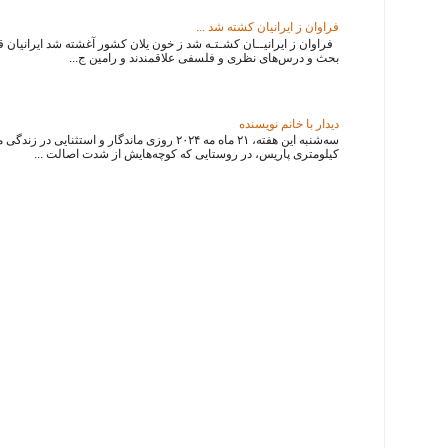
فراوان ز ایرانیان کشته شد ...
فراوان ز ایرانیــان کشـتـه شد ز خون یلان کشور آغشته شد ایرانیان قدی
بحث و درس‌های نظری و فلسفی علاقمندند و رامین ج...
دیدار با خانم نویسنده
سه‌شنبه این هفته، ۲۱ ماه مه ۲۰۲۴ روزی ماندگار و استثنایی
کیلومتری پاریس، در روستایی که کوچه‌هایش از شدت اصالت ...