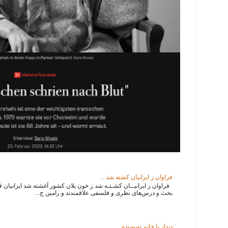
فراوان ز ایرانیان کشته شد ...
فراوان ز ایرانیــان کشـتـه شد ز خون یلان کشور آغشته شد ایرانیان قدی
بحث و درس‌های نظری و فلسفی علاقمندند و رامین ج...
دیدار با خانم نویسنده