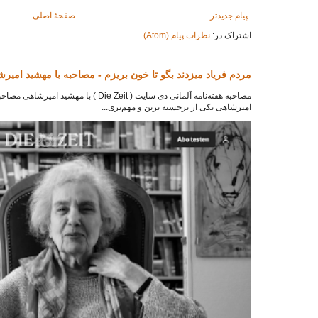
پیام جدیدتر
صفحهٔ اصلی
اشتراک در:
نظرات پیام (Atom)
مردم فریاد میزدند بگو تا خون بریزم - مصاحبه با مهشید امیر
امیرشاهی یکی از برجسته ترین و مهم‌تری...