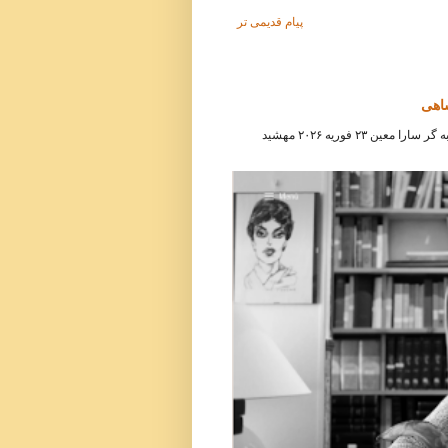
پیام قدیمی تر
شاهی
مصاحبه هفته‌نامه آلمانی دی سایت ( Die Zeit ) با مهشید امیرشاهی مصاحبه گر سارا معین ۲۳ فوریه ۲۰۲۶ مهشید