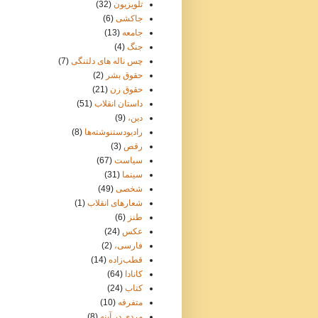
تلویزیون
(32)
جاکشی
(6)
جامعه
(13)
جنگ
(4)
چس ناله های دلتنگی
(7)
حقوق بشر
(2)
حقوق زن
(21)
داستان انقلاب
(51)
دین،
(9)
رادیودستنوشته‌ها
(8)
رقص
(3)
سیاست
(67)
سینما
(31)
شخصی
(49)
شعارهای انقلاب
(1)
طنز
(6)
عکس
(24)
فارسی،
(2)
قطب‌زاده
(14)
کانادا
(64)
کتاب
(24)
متفرقه
(10)
مردی در آینه
(8)