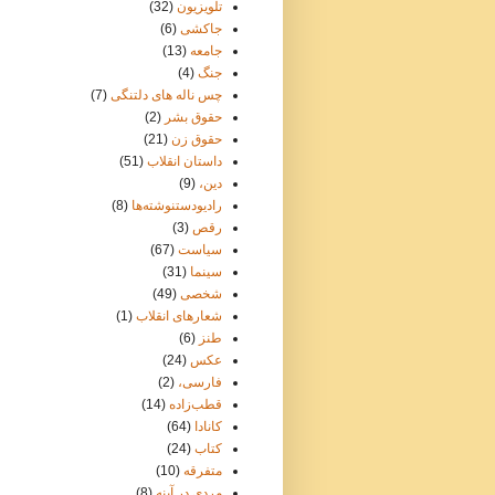
تلویزیون
(32)
جاکشی
(6)
جامعه
(13)
جنگ
(4)
چس ناله های دلتنگی
(7)
حقوق بشر
(2)
حقوق زن
(21)
داستان انقلاب
(51)
دین،
(9)
رادیودستنوشته‌ها
(8)
رقص
(3)
سیاست
(67)
سینما
(31)
شخصی
(49)
شعارهای انقلاب
(1)
طنز
(6)
عکس
(24)
فارسی،
(2)
قطب‌زاده
(14)
کانادا
(64)
کتاب
(24)
متفرقه
(10)
مردی در آینه
(8)