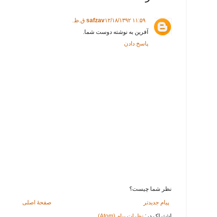
۱۲/۱۸/۱۳۹۲ ۱۱:۵۹ ق.ظ.
safzav
آفرین به نوشته دوست شما.
پاسخ دادن
نظر شما چیست؟
پیام جدیدتر
صفحهٔ اصلی
اشتراک در:
نظرات پیام (Atom)