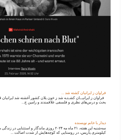
فراوان ز ایرانیان کشته شد ...
فراوان ز ایرانیــان کشـتـه شد ز خون یلان کشور آغشته شد ایرانیان قدی
بحث و درس‌های نظری و فلسفی علاقمندند و رامین ج...
دیدار با خانم نویسنده
سه‌شنبه این هفته، ۲۱ ماه مه ۲۰۲۴ روزی ماندگار و استثنایی
کیلومتری پاریس، در روستایی که کوچه‌هایش از شدت اصالت ...